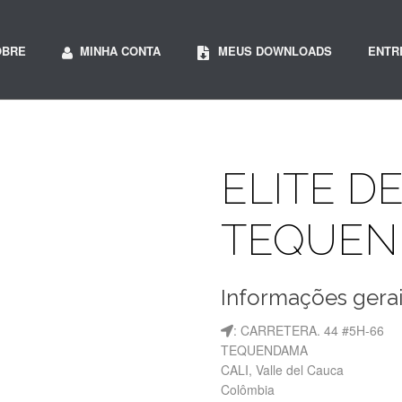
OBRE
MINHA CONTA
MEUS DOWNLOADS
ENTR
ELITE D
TEQUE
Informações gera
: CARRETERA. 44 #5H-66
TEQUENDAMA
CALI, Valle del Cauca
Colômbia