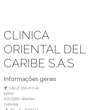
CLINICA
ORIENTAL DEL
CARIBE S.A.S
Informações gerais
: CALLE 25A #13-46
83003
SOLEDAD, Atlantico
Colômbia
: +57 – 5 – 3749444