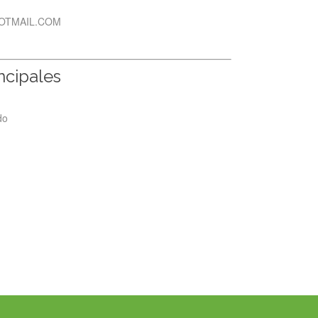
HOTMAIL.COM
incipales
do