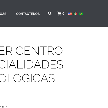
0
RGAS
CONTÁCTENOS
ER CENTRO
CIALIDADES
OLOGICAS
al: