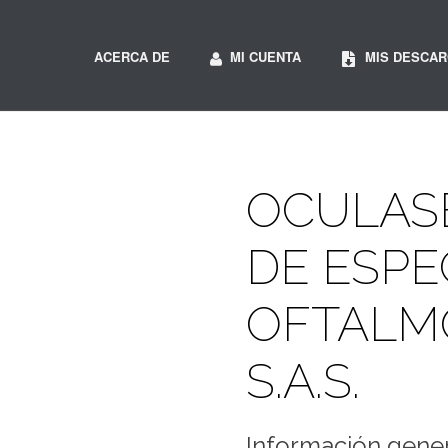
ACERCA DE
MI CUENTA
MIS DESCA
OCULAS
DE ESPE
OFTALM
S.A.S.
Información gener