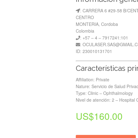
: CARRERA 6 #29-58 B/CE
CENTRO
MONTERIA, Cordoba
Colombia
: +57 – 4 – 7917241:101
: OCULASER.SAS@GMAIL.
ID: 230010131701
Características pr
Affiliation: Private
Nature: Servicio de Salud Priva
Type: Clinic – Ophthalmology
Nivel de atención: 2 – Hospital
US$
160.00