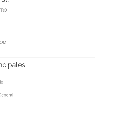
NTRO
COM
incipales
do
 General