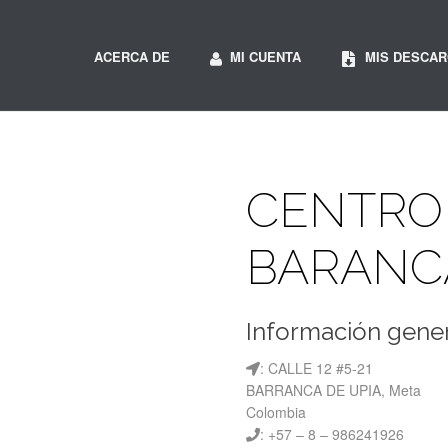
ACERCA DE
MI CUENTA
MIS DESCA
CENTRO
BARANCA
Información gener
: CALLE 12 #5-21
BARRANCA DE UPIA, Meta
Colombia
: +57 – 8 – 986241926