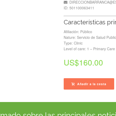
: DIRECCIONBARRANCA@E
ID: 501100063411
Características pr
Afiliación: Público
Nature: Servicio de Salud Publi
Type: Clinic
Level of care: 1 – Primary Care
US$
160.00
Añadir a la cesta
ado sobre las principales notici