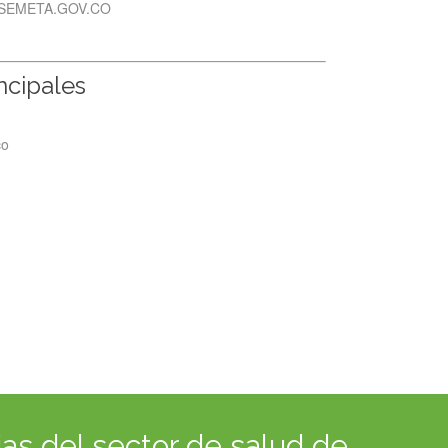
SEMETA.GOV.CO
incipales
co
as del sector de salud de